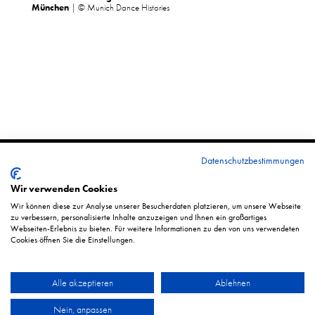
München
|
© Munich Dance Histories
Datenschutzbestimmungen
© 2025 | MUNICH DANCE HISTORIES
Wir verwenden Cookies
Wir können diese zur Analyse unserer Besucherdaten platzieren, um unsere Webseite
zu verbessern, personalisierte Inhalte anzuzeigen und Ihnen ein großartiges
Webseiten-Erlebnis zu bieten. Für weitere Informationen zu den von uns verwendeten
Cookies öffnen Sie die Einstellungen.
DATENSCHUTZ
Alle akzeptieren
Ablehnen
IMPRESSUM
Nein, anpassen