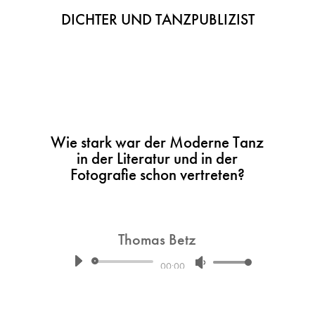
DICHTER UND TANZPUBLIZIST
Wie stark war der Moderne Tanz
in der Literatur und in der
Fotografie schon vertreten?
Thomas Betz
Audio-
Pfeiltasten
00:00
Player
Hoch/Runter
benutzen,