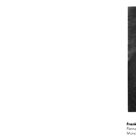
Fran
Platin
Münch