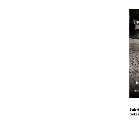
Sabr
Betz