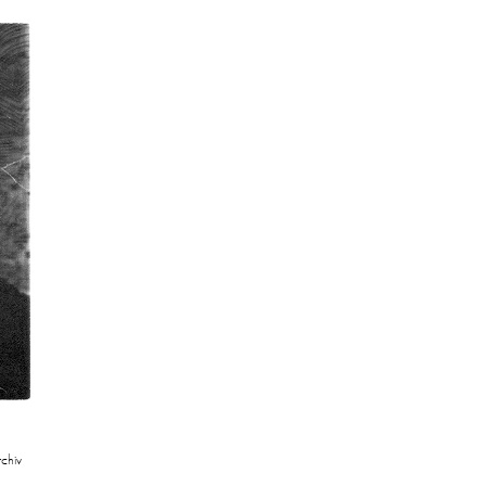
|
chiv