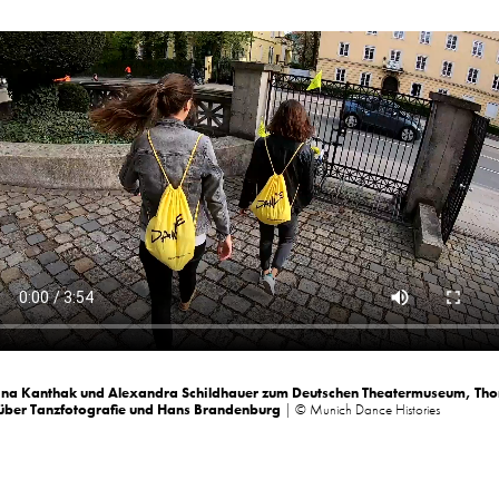
ina
Kanthak
und Alexandra
Schildhauer
zum Deutschen Theatermuseum, Th
 über Tanzfotografie und Hans Brandenburg
| © Munich Dance Histories