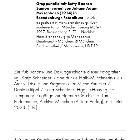
Gruppenbild mit Betty Baaron
Samoa (vorne) von Johann Adam
Meisenbach (1914) in
Brandenburgs Fotoalbum
| auch
abgedruckt in Hans Brandenburg, »Der
moderne Tanz«, München (Georg Müller)
1917, Bilderanhang S. 71 | Nachlass
Hans Brandenburg im Monacensia
Literaturarchiv München, © Münchner
Stadtbibliothek / Monacensia, HB F 19.
Zur Publikations- und Diskursgeschichte dieser Fotografien
vgl. Katja Schneider: »›Eine dunkle Halb-Münchnerin‹? Zu
Archiv, Diskurs und Pragmatik«. In: Micha Purucker /
Daniela Rippl / Katja Schneider (Hgg.): »Housing the
Temporary. Zugänge zur eigenen Geschichte. Tanz,
Performance, Archiv«. München (Allitera Verlag), erscheint
2023. (T.B.)
Suzanne Perrottet: »Ein bewegtes Leben. Texte und Bilder