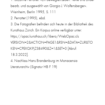
bearb. und ausgewählt von Giorgio J. Wolfensberger«.
Weinheim, Berlin 1995, S. 111
Perrottet (1995), ebd.
Die Fotografien befinden sich heute in der Bibliothek des
Kunsthaus Zürich. Ein Korpus online verfügbar unter:
https://opac.kunsthaus.ch/libero/WebOpac.cls
VERSION=2&ACTION=PAGE1&RSN=&DATA=ZUR&TO
KEN=CPEXQKPjZS8490&Z=1&SET=3 [Abruf:
18.3.2022].
Nachlass Hans Brandenburg im Monacensia
Literaturarchiv (Signatur HB F 19)